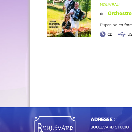
NOUVEAU
Orchestre
de :
Disponible en form
CD
U
ADRESSE :
BOULEVARD STUDIO