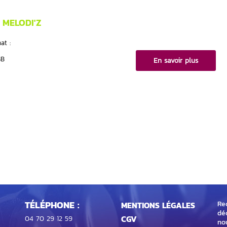
 MELODI'Z
at :
SB
En savoir plus
TÉLÉPHONE :
Rec
MENTIONS LÉGALES
dé
CGV
04 70 29 12 59
no