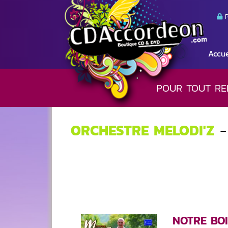
P
Accue
POUR TOUT RE
ORCHESTRE MELODI'Z
-
NOTRE BO