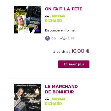
ON FAIT LA FETE
MIckaël
de :
RICHARD
Disponible en format :
CD
USB
10,00 €
à partir de
En savoir plus
LE MARCHAND
DE BONHEUR
MIckaël
de :
RICHARD