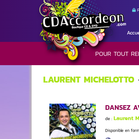
P
Accue
POUR TOUT RE
LAURENT MICHELOTTO
DANSEZ A
Laurent 
de :
Disponible en form