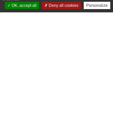
OK, accept all
Deny all cookies
Personalize
ADRESSE :
BOULEVARD STUDIO
BP 26
03410 DOMERAT
TÉLÉPHONE :
04 70 29 12 59
MENTIONS LÉGALES
CGV
COOKIES