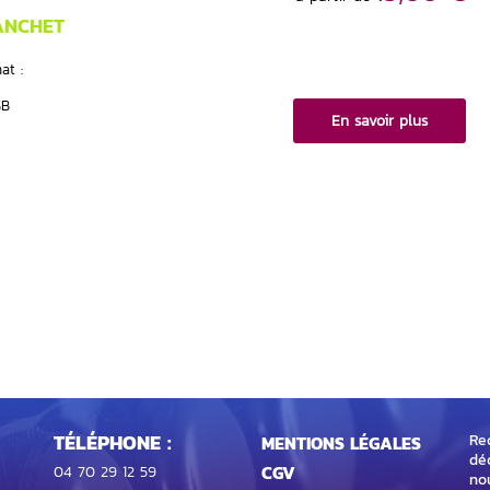
ANCHET
at :
SB
En savoir plus
TÉLÉPHONE :
Rec
MENTIONS LÉGALES
dé
CGV
04 70 29 12 59
no