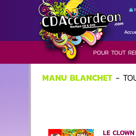
P
Accue
POUR TOUT RE
MANU BLANCHET
- TO
LE CLOWN