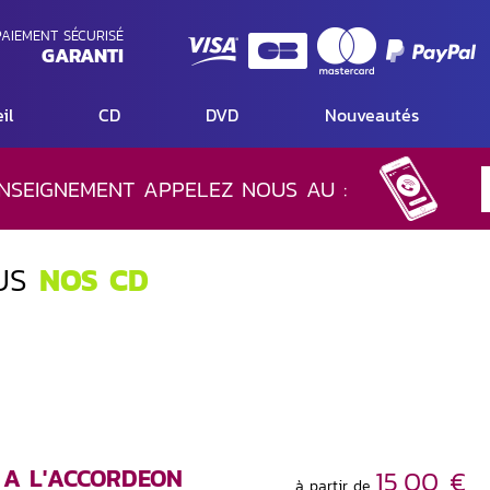
AIEMENT SÉCURISÉ
GARANTI
il
CD
DVD
Nouveautés
NSEIGNEMENT APPELEZ NOUS AU :
US
NOS CD
 A L'ACCORDEON
15,00 €
à partir de