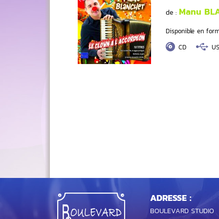
Manu BL
de :
Disponible en form
CD
U
ADRESSE :
BOULEVARD STUDIO