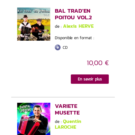
BAL TRAD'EN
POITOU VOL.2
Alexis HERVE
de :
Disponible en format :
CD
10,00 €
En savoir plus
VARIETE
MUSETTE
Quentin
de :
LAROCHE