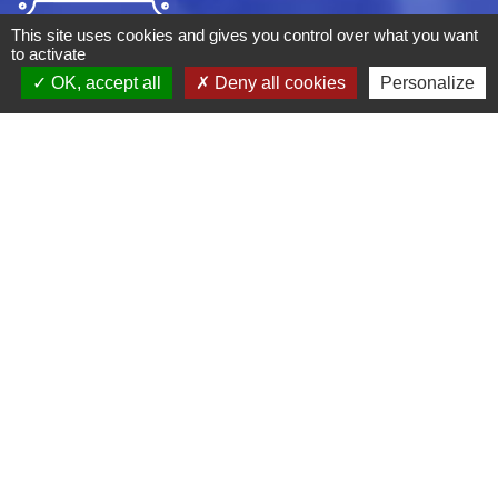
This site uses cookies and gives you control over what you want
to activate
OK, accept all
Deny all cookies
Personalize
ADRESSE :
BOULEVARD STUDIO
BP 26
03410 DOMERAT
TÉLÉPHONE :
04 70 29 12 59
MENTIONS LÉGALES
CGV